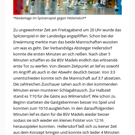
*Niederlage im Spitzenspiel gegen Hellersdorf*
Zu ungewohnter Zeit
am Freitagabend
um 20 Uhr
wurde das
Spitzenspiel in der Landesliga angepfiffen. Schon bei der
Erwärmung merkte man das beide Mannschaften wussten
um was es geht. Der Verbandsliga Absteiger Hellersdorf
konnte die ersten Minuten an sich reißen. Nach über 5
Minuten schaffen es die BSV Mädels endlich das erlösende
erste Tor zu werfen. Von diesem Zeitpunkt an lief es sowohl
im Angriff als auch in der Abwehr deutlich besser. Von 3:3
unentschieden konnte sich die Mannschaft auf 3:7 absetzen.
Die zahlreichen Zuschauer sahen auch in den kommenden
Minuten einen munteren Schlagabtausch. Zur Halbzeit
stand es
7:10
für die Gäste aus Wilmersdorf. Wie schon zu
Beginn starteten die Gastgeberinnen besser ins Spiel und
konnten zum
10:10
ausgleichen. In den darauffolgenden
Minuten lief es dann für die BSV Mädels wieder besser
sodass sie sich wieder ein kleines Polster von
12:16
herausspielen konnten. Hellersdorf ließ sich zu keiner Zeit
aus dem Konzept bringen und konnte sich leider 4 Minuten