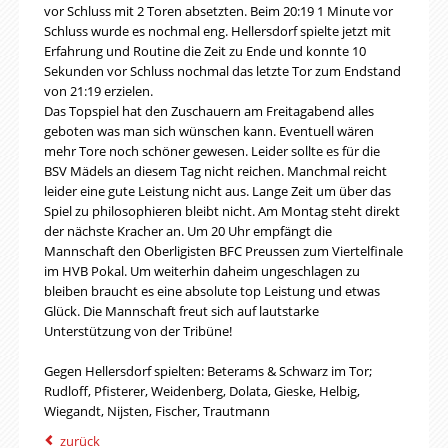
vor Schluss mit 2 Toren absetzten. Beim
20:19
1 Minute vor
Schluss wurde es nochmal eng. Hellersdorf spielte jetzt mit
Erfahrung und Routine die Zeit zu Ende und konnte 10
Sekunden vor Schluss nochmal das letzte Tor zum Endstand
von
21:19
erzielen.
Das Topspiel hat den Zuschauern
am Freitagabend
alles
geboten was man sich wünschen kann. Eventuell wären
mehr Tore noch schöner gewesen. Leider sollte es für die
BSV Mädels an diesem Tag nicht reichen. Manchmal reicht
leider eine gute Leistung nicht aus. Lange Zeit um über das
Spiel zu philosophieren bleibt nicht. Am Montag steht direkt
der nächste Kracher an.
Um 20 Uhr
empfängt die
Mannschaft den Oberligisten BFC Preussen zum Viertelfinale
im HVB Pokal. Um weiterhin daheim ungeschlagen zu
bleiben braucht es eine absolute top Leistung und etwas
Glück. Die Mannschaft freut sich auf lautstarke
Unterstützung von der Tribüne!
Gegen Hellersdorf spielten: Beterams & Schwarz im Tor;
Rudloff, Pfisterer, Weidenberg, Dolata, Gieske, Helbig,
Wiegandt, Nijsten, Fischer, Trautmann
zurück